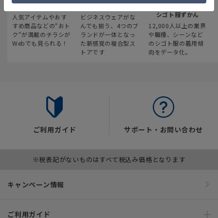
最新のお買い得情報
スーツスクエア
みんなの
シゴト服ずかん
人気アイテムやおす
ビジネスウェアがな
すめ商品などの“おト
んでも揃う、4つのブ
12,000人以上の業界
ク“が満載のチラシが
ランドが一体となっ
や職種、シーンなど
Webでも見られる！
た新感覚の複合型ス
のシゴト服の着用傾
トアです
向をデータ化。
ご利用ガイド
サポート・お問い合わせ
※税表記がないものはすべて税込み価格となります
キャンペーン情報
ご利用ガイド