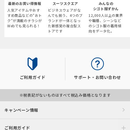
最新のお買い得情報
スーツスクエア
みんなの
シゴト服ずかん
人気アイテムやおす
ビジネスウェアがな
すめ商品などの“おト
んでも揃う、4つのブ
12,000人以上の業界
ク“が満載のチラシが
ランドが一体となっ
や職種、シーンなど
Webでも見られる！
た新感覚の複合型ス
のシゴト服の着用傾
トアです
向をデータ化。
ご利用ガイド
サポート・お問い合わせ
※税表記がないものはすべて税込み価格となります
キャンペーン情報
ご利用ガイド