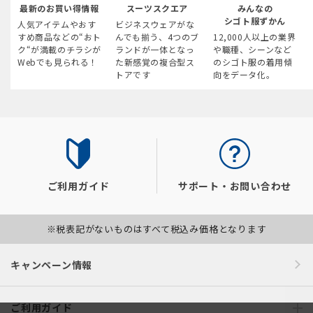
最新のお買い得情報
スーツスクエア
みんなの
シゴト服ずかん
人気アイテムやおす
ビジネスウェアがな
すめ商品などの“おト
んでも揃う、4つのブ
12,000人以上の業界
ク“が満載のチラシが
ランドが一体となっ
や職種、シーンなど
Webでも見られる！
た新感覚の複合型ス
のシゴト服の着用傾
トアです
向をデータ化。
ご利用ガイド
サポート・お問い合わせ
※税表記がないものはすべて税込み価格となります
キャンペーン情報
ご利用ガイド