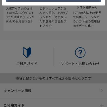
最新のお買い得情報
スーツスクエア
みんなの
シゴト服ずかん
人気アイテムやおす
ビジネスウェアがな
すめ商品などの“おト
んでも揃う、4つのブ
12,000人以上の業界
ク“が満載のチラシが
ランドが一体となっ
や職種、シーンなど
Webでも見られる！
た新感覚の複合型ス
のシゴト服の着用傾
トアです
向をデータ化。
ご利用ガイド
サポート・お問い合わせ
※税表記がないものはすべて税込み価格となります
キャンペーン情報
ご利用ガイド