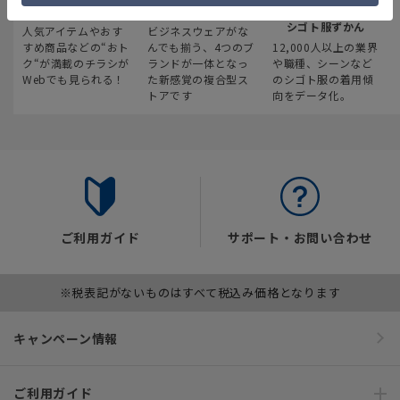
最新のお買い得情報
スーツスクエア
みんなの
シゴト服ずかん
人気アイテムやおす
ビジネスウェアがな
すめ商品などの“おト
んでも揃う、4つのブ
12,000人以上の業界
ク“が満載のチラシが
ランドが一体となっ
や職種、シーンなど
Webでも見られる！
た新感覚の複合型ス
のシゴト服の着用傾
トアです
向をデータ化。
ご利用ガイド
サポート・お問い合わせ
※税表記がないものはすべて税込み価格となります
キャンペーン情報
ご利用ガイド