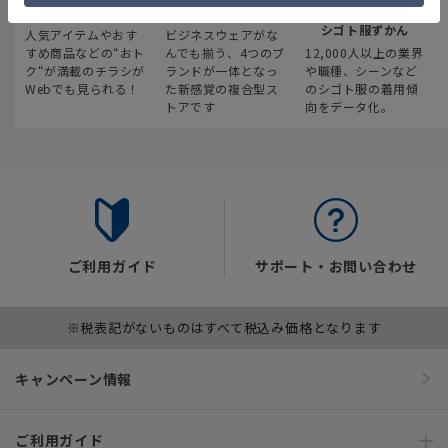
最新のお買い得情報
スーツスクエア
みんなの
シゴト服ずかん
人気アイテムやおす
ビジネスウェアがな
すめ商品などの“おト
んでも揃う、4つのブ
12,000人以上の業界
ク“が満載のチラシが
ランドが一体となっ
や職種、シーンなど
Webでも見られる！
た新感覚の複合型ス
のシゴト服の着用傾
トアです
向をデータ化。
ご利用ガイド
サポート・お問い合わせ
※税表記がないものはすべて税込み価格となります
キャンペーン情報
ご利用ガイド