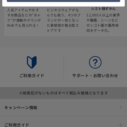
最新のお買い得情報
スーツスクエア
みんなの
シゴト服ずかん
人気アイテムやおす
ビジネスウェアがな
すめ商品などの“おト
んでも揃う、4つのブ
12,000人以上の業界
ク“が満載のチラシが
ランドが一体となっ
や職種、シーンなど
Webでも見られる！
た新感覚の複合型ス
のシゴト服の着用傾
トアです
向をデータ化。
ご利用ガイド
サポート・お問い合わせ
※税表記がないものはすべて税込み価格となります
キャンペーン情報
ご利用ガイド