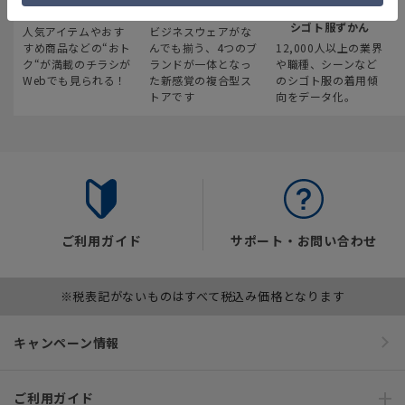
最新のお買い得情報
スーツスクエア
みんなの
シゴト服ずかん
人気アイテムやおす
ビジネスウェアがな
すめ商品などの“おト
んでも揃う、4つのブ
12,000人以上の業界
ク“が満載のチラシが
ランドが一体となっ
や職種、シーンなど
Webでも見られる！
た新感覚の複合型ス
のシゴト服の着用傾
トアです
向をデータ化。
ご利用ガイド
サポート・お問い合わせ
※税表記がないものはすべて税込み価格となります
キャンペーン情報
ご利用ガイド