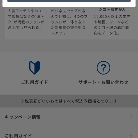
最新のお買い得情報
スーツスクエア
みんなの
シゴト服ずかん
人気アイテムやおす
ビジネスウェアがな
すめ商品などの“おト
んでも揃う、4つのブ
12,000人以上の業界
ク“が満載のチラシが
ランドが一体となっ
や職種、シーンなど
Webでも見られる！
た新感覚の複合型ス
のシゴト服の着用傾
トアです
向をデータ化。
ご利用ガイド
サポート・お問い合わせ
※税表記がないものはすべて税込み価格となります
キャンペーン情報
ご利用ガイド