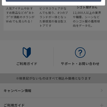
最新のお買い得情報
スーツスクエア
みんなの
シゴト服ずかん
人気アイテムやおす
ビジネスウェアがな
すめ商品などの“おト
んでも揃う、4つのブ
12,000人以上の業界
ク“が満載のチラシが
ランドが一体となっ
や職種、シーンなど
Webでも見られる！
た新感覚の複合型ス
のシゴト服の着用傾
トアです
向をデータ化。
ご利用ガイド
サポート・お問い合わせ
※税表記がないものはすべて税込み価格となります
キャンペーン情報
ご利用ガイド