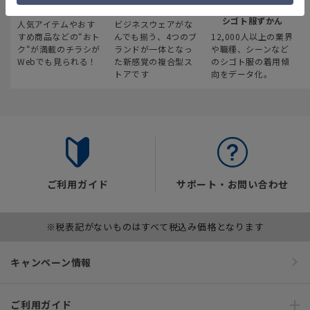
最新のお買い得情報
スーツスクエア
みんなの
シゴト服ずかん
人気アイテムやおす
ビジネスウェアがな
すめ商品などの“おト
んでも揃う、4つのブ
12,000人以上の業界
ク“が満載のチラシが
ランドが一体となっ
や職種、シーンなど
Webでも見られる！
た新感覚の複合型ス
のシゴト服の着用傾
トアです
向をデータ化。
ご利用ガイド
サポート・お問い合わせ
※税表記がないものはすべて税込み価格となります
キャンペーン情報
ご利用ガイド