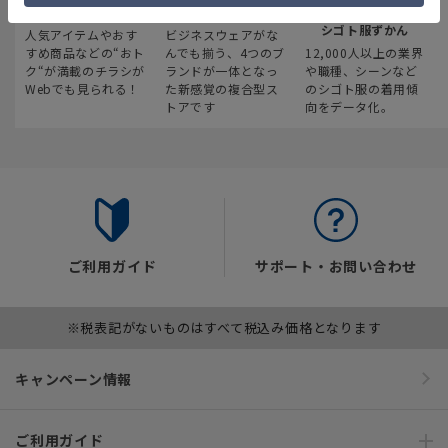
最新のお買い得情報
スーツスクエア
みんなの
シゴト服ずかん
人気アイテムやおす
ビジネスウェアがな
すめ商品などの“おト
んでも揃う、4つのブ
12,000人以上の業界
ク“が満載のチラシが
ランドが一体となっ
や職種、シーンなど
Webでも見られる！
た新感覚の複合型ス
のシゴト服の着用傾
トアです
向をデータ化。
ご利用ガイド
サポート・お問い合わせ
※税表記がないものはすべて税込み価格となります
キャンペーン情報
ご利用ガイド