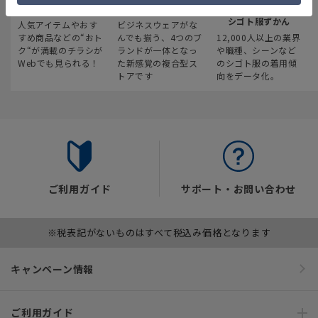
最新のお買い得情報
スーツスクエア
みんなの
シゴト服ずかん
人気アイテムやおす
ビジネスウェアがな
すめ商品などの“おト
んでも揃う、4つのブ
12,000人以上の業界
ク“が満載のチラシが
ランドが一体となっ
や職種、シーンなど
Webでも見られる！
た新感覚の複合型ス
のシゴト服の着用傾
トアです
向をデータ化。
ご利用ガイド
サポート・お問い合わせ
※税表記がないものはすべて税込み価格となります
キャンペーン情報
ご利用ガイド