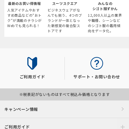
最新のお買い得情報
スーツスクエア
みんなの
シゴト服ずかん
人気アイテムやおす
ビジネスウェアがな
すめ商品などの“おト
んでも揃う、4つのブ
12,000人以上の業界
ク“が満載のチラシが
ランドが一体となっ
や職種、シーンなど
Webでも見られる！
た新感覚の複合型ス
のシゴト服の着用傾
トアです
向をデータ化。
ご利用ガイド
サポート・お問い合わせ
※税表記がないものはすべて税込み価格となります
キャンペーン情報
ご利用ガイド