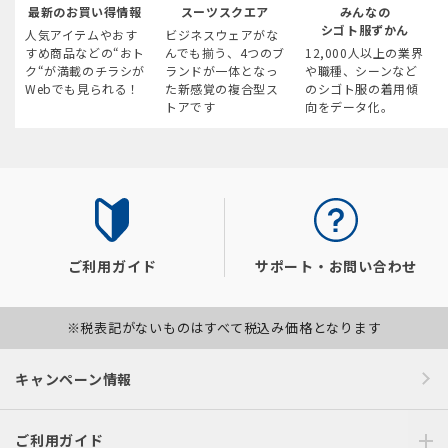
最新のお買い得情報
スーツスクエア
みんなの
シゴト服ずかん
人気アイテムやおす
ビジネスウェアがな
すめ商品などの“おト
んでも揃う、4つのブ
12,000人以上の業界
ク“が満載のチラシが
ランドが一体となっ
や職種、シーンなど
Webでも見られる！
た新感覚の複合型ス
のシゴト服の着用傾
トアです
向をデータ化。
ご利用ガイド
サポート・お問い合わせ
※税表記がないものはすべて税込み価格となります
キャンペーン情報
ご利用ガイド