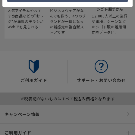
最新のお買い得情報
スーツスクエア
みんなの
シゴト服ずかん
人気アイテムやおす
ビジネスウェアがな
すめ商品などの“おト
んでも揃う、4つのブ
12,000人以上の業界
ク“が満載のチラシが
ランドが一体となっ
や職種、シーンなど
Webでも見られる！
た新感覚の複合型ス
のシゴト服の着用傾
トアです
向をデータ化。
ご利用ガイド
サポート・お問い合わせ
※税表記がないものはすべて税込み価格となります
キャンペーン情報
ご利用ガイド