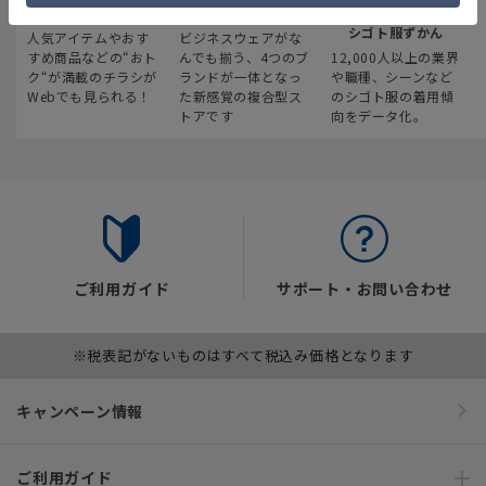
最新のお買い得情報
スーツスクエア
みんなの
シゴト服ずかん
人気アイテムやおす
ビジネスウェアがな
すめ商品などの“おト
んでも揃う、4つのブ
12,000人以上の業界
ク“が満載のチラシが
ランドが一体となっ
や職種、シーンなど
Webでも見られる！
た新感覚の複合型ス
のシゴト服の着用傾
トアです
向をデータ化。
ご利用ガイド
サポート・お問い合わせ
※税表記がないものはすべて税込み価格となります
キャンペーン情報
ご利用ガイド