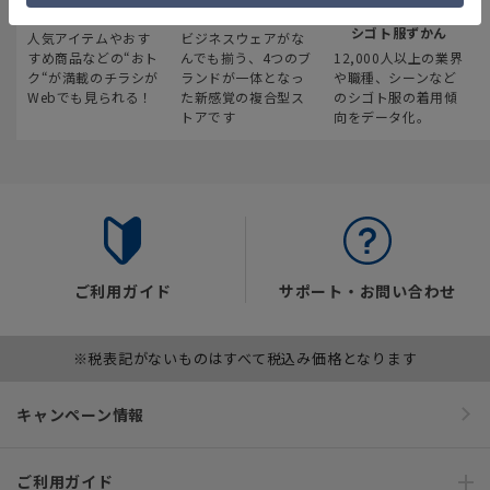
最新のお買い得情報
スーツスクエア
みんなの
シゴト服ずかん
人気アイテムやおす
ビジネスウェアがな
すめ商品などの“おト
んでも揃う、4つのブ
12,000人以上の業界
ク“が満載のチラシが
ランドが一体となっ
や職種、シーンなど
Webでも見られる！
た新感覚の複合型ス
のシゴト服の着用傾
トアです
向をデータ化。
ご利用ガイド
サポート・お問い合わせ
※税表記がないものはすべて税込み価格となります
キャンペーン情報
ご利用ガイド