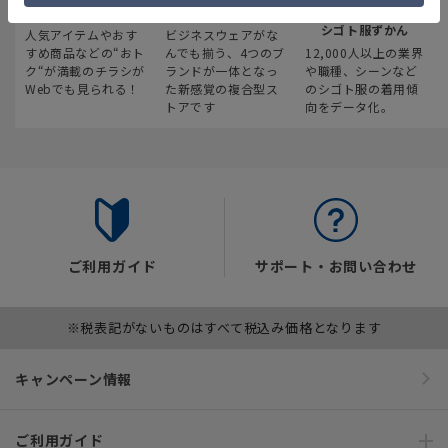
最新のお買い得情報
スーツスクエア
みんなの
シゴト服ずかん
人気アイテムやおす
ビジネスウェアがな
すめ商品などの“おト
んでも揃う、4つのブ
12,000人以上の業界
ク“が満載のチラシが
ランドが一体となっ
や職種、シーンなど
Webでも見られる！
た新感覚の複合型ス
のシゴト服の着用傾
トアです
向をデータ化。
ご利用ガイド
サポート・お問い合わせ
※税表記がないものはすべて税込み価格となります
キャンペーン情報
ご利用ガイド