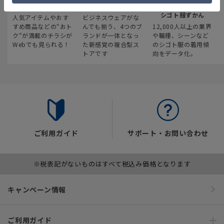
最新のお買い得情報
スーツスクエア
みんなの
シゴト服ずかん
人気アイテムやおす
ビジネスウェアがな
すめ商品などの“おト
んでも揃う、4つのブ
12,000人以上の業界
ク“が満載のチラシが
ランドが一体となっ
や職種、シーンなど
Webでも見られる！
た新感覚の複合型ス
のシゴト服の着用傾
トアです
向をデータ化。
ご利用ガイド
サポート・お問い合わせ
※税表記がないものはすべて税込み価格となります
キャンペーン情報
ご利用ガイド