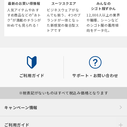
最新のお買い得情報
スーツスクエア
みんなの
シゴト服ずかん
人気アイテムやおす
ビジネスウェアがな
すめ商品などの“おト
んでも揃う、4つのブ
12,000人以上の業界
ク“が満載のチラシが
ランドが一体となっ
や職種、シーンなど
Webでも見られる！
た新感覚の複合型ス
のシゴト服の着用傾
トアです
向をデータ化。
ご利用ガイド
サポート・お問い合わせ
※税表記がないものはすべて税込み価格となります
キャンペーン情報
ご利用ガイド