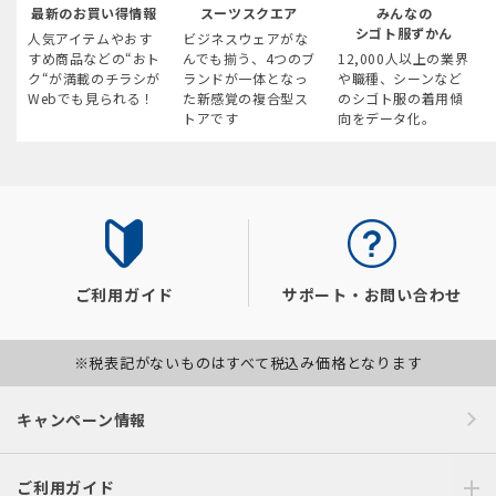
最新のお買い得情報
スーツスクエア
みんなの
シゴト服ずかん
人気アイテムやおす
ビジネスウェアがな
すめ商品などの“おト
んでも揃う、4つのブ
12,000人以上の業界
ク“が満載のチラシが
ランドが一体となっ
や職種、シーンなど
Webでも見られる！
た新感覚の複合型ス
のシゴト服の着用傾
トアです
向をデータ化。
ご利用ガイド
サポート・お問い合わせ
※税表記がないものはすべて税込み価格となります
キャンペーン情報
ご利用ガイド