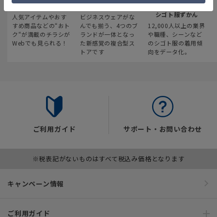
最新のお買い得情報
スーツスクエア
みんなの
シゴト服ずかん
人気アイテムやおす
ビジネスウェアがな
すめ商品などの“おト
んでも揃う、4つのブ
12,000人以上の業界
ク“が満載のチラシが
ランドが一体となっ
や職種、シーンなど
Webでも見られる！
た新感覚の複合型ス
のシゴト服の着用傾
トアです
向をデータ化。
ご利用ガイド
サポート・お問い合わせ
※税表記がないものはすべて税込み価格となります
キャンペーン情報
ご利用ガイド