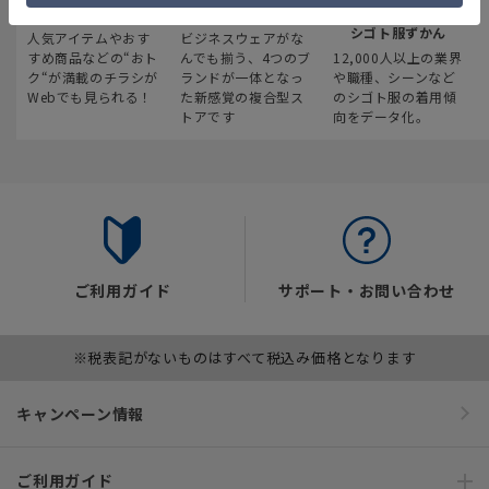
最新のお買い得情報
スーツスクエア
みんなの
シゴト服ずかん
人気アイテムやおす
ビジネスウェアがな
すめ商品などの“おト
んでも揃う、4つのブ
12,000人以上の業界
ク“が満載のチラシが
ランドが一体となっ
や職種、シーンなど
Webでも見られる！
た新感覚の複合型ス
のシゴト服の着用傾
トアです
向をデータ化。
ご利用ガイド
サポート・お問い合わせ
※税表記がないものはすべて税込み価格となります
キャンペーン情報
ご利用ガイド