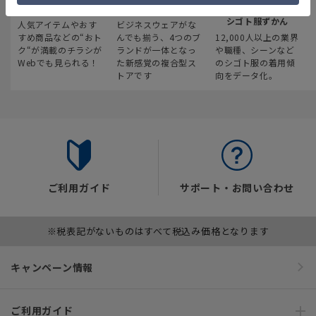
最新のお買い得情報
スーツスクエア
みんなの
シゴト服ずかん
人気アイテムやおす
ビジネスウェアがな
すめ商品などの“おト
んでも揃う、4つのブ
12,000人以上の業界
ク“が満載のチラシが
ランドが一体となっ
や職種、シーンなど
Webでも見られる！
た新感覚の複合型ス
のシゴト服の着用傾
トアです
向をデータ化。
ご利用ガイド
サポート・お問い合わせ
※税表記がないものはすべて税込み価格となります
キャンペーン情報
ご利用ガイド