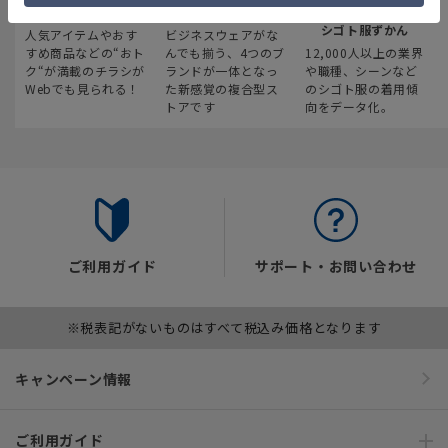
最新のお買い得情報
スーツスクエア
みんなの
シゴト服ずかん
人気アイテムやおす
ビジネスウェアがな
すめ商品などの“おト
んでも揃う、4つのブ
12,000人以上の業界
ク“が満載のチラシが
ランドが一体となっ
や職種、シーンなど
Webでも見られる！
た新感覚の複合型ス
のシゴト服の着用傾
トアです
向をデータ化。
ご利用ガイド
サポート・お問い合わせ
※税表記がないものはすべて税込み価格となります
キャンペーン情報
ご利用ガイド