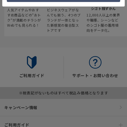
最新のお買い得情報
スーツスクエア
みんなの
シゴト服ずかん
人気アイテムやおす
ビジネスウェアがな
すめ商品などの“おト
んでも揃う、4つのブ
12,000人以上の業界
ク“が満載のチラシが
ランドが一体となっ
や職種、シーンなど
Webでも見られる！
た新感覚の複合型ス
のシゴト服の着用傾
トアです
向をデータ化。
ご利用ガイド
サポート・お問い合わせ
※税表記がないものはすべて税込み価格となります
キャンペーン情報
ご利用ガイド