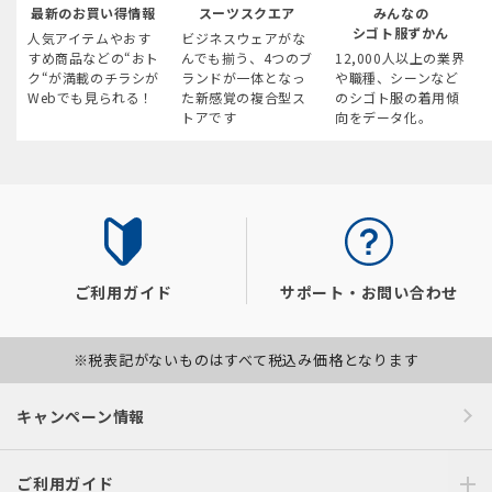
最新のお買い得情報
スーツスクエア
みんなの
シゴト服ずかん
人気アイテムやおす
ビジネスウェアがな
すめ商品などの“おト
んでも揃う、4つのブ
12,000人以上の業界
ク“が満載のチラシが
ランドが一体となっ
や職種、シーンなど
Webでも見られる！
た新感覚の複合型ス
のシゴト服の着用傾
トアです
向をデータ化。
ご利用ガイド
サポート・お問い合わせ
※税表記がないものはすべて税込み価格となります
キャンペーン情報
ご利用ガイド