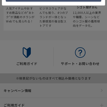
最新のお買い得情報
スーツスクエア
みんなの
シゴト服ずかん
人気アイテムやおす
ビジネスウェアがな
すめ商品などの“おト
んでも揃う、4つのブ
12,000人以上の業界
ク“が満載のチラシが
ランドが一体となっ
や職種、シーンなど
Webでも見られる！
た新感覚の複合型ス
のシゴト服の着用傾
トアです
向をデータ化。
ご利用ガイド
サポート・お問い合わせ
※税表記がないものはすべて税込み価格となります
キャンペーン情報
ご利用ガイド