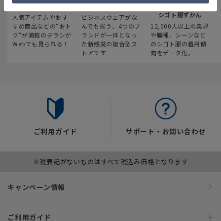
最新のお買い得情報
スーツスクエア
みんなの
シゴト服ずかん
人気アイテムやおす
ビジネスウェアがな
すめ商品などの“おト
んでも揃う、4つのブ
12,000人以上の業界
ク“が満載のチラシが
ランドが一体となっ
や職種、シーンなど
Webでも見られる！
た新感覚の複合型ス
のシゴト服の着用傾
トアです
向をデータ化。
ご利用ガイド
サポート・お問い合わせ
※税表記がないものはすべて税込み価格となります
キャンペーン情報
ご利用ガイド