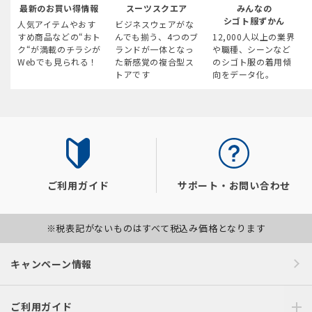
最新のお買い得情報
スーツスクエア
みんなの
シゴト服ずかん
人気アイテムやおす
ビジネスウェアがな
すめ商品などの“おト
んでも揃う、4つのブ
12,000人以上の業界
ク“が満載のチラシが
ランドが一体となっ
や職種、シーンなど
Webでも見られる！
た新感覚の複合型ス
のシゴト服の着用傾
トアです
向をデータ化。
ご利用ガイド
サポート・お問い合わせ
※税表記がないものはすべて税込み価格となります
キャンペーン情報
ご利用ガイド