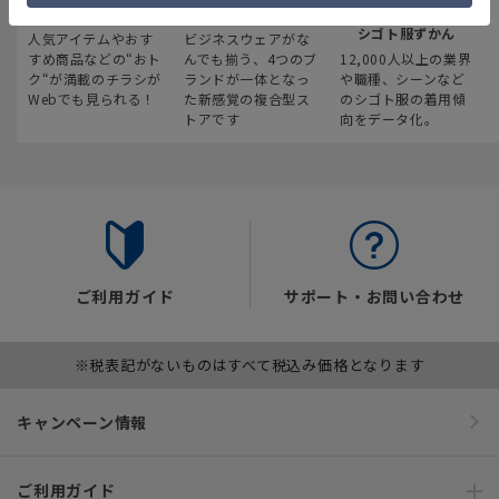
最新のお買い得情報
スーツスクエア
みんなの
シゴト服ずかん
人気アイテムやおす
ビジネスウェアがな
すめ商品などの“おト
んでも揃う、4つのブ
12,000人以上の業界
ク“が満載のチラシが
ランドが一体となっ
や職種、シーンなど
Webでも見られる！
た新感覚の複合型ス
のシゴト服の着用傾
トアです
向をデータ化。
ご利用ガイド
サポート・お問い合わせ
※税表記がないものはすべて税込み価格となります
キャンペーン情報
ご利用ガイド