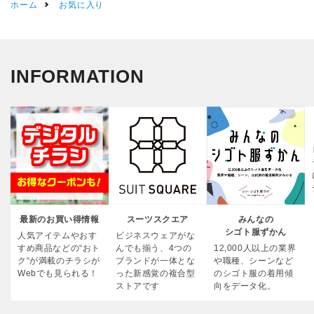
ホーム
お気に入り
INFORMATION
最新のお買い得情報
スーツスクエア
みんなの
シゴト服ずかん
人気アイテムやおす
ビジネスウェアがな
すめ商品などの“おト
んでも揃う、4つの
12,000人以上の業界
ク“が満載のチラシが
ブランドが一体とな
や職種、シーンなど
Webでも見られる！
った新感覚の複合型
のシゴト服の着用傾
ストアです
向をデータ化。