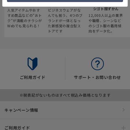
最新のお買い得情報
スーツスクエア
みんなの
シゴト服ずかん
人気アイテムやおす
ビジネスウェアがな
すめ商品などの“おト
んでも揃う、4つのブ
12,000人以上の業界
ク“が満載のチラシが
ランドが一体となっ
や職種、シーンなど
Webでも見られる！
た新感覚の複合型ス
のシゴト服の着用傾
トアです
向をデータ化。
ご利用ガイド
サポート・お問い合わせ
※税表記がないものはすべて税込み価格となります
キャンペーン情報
ご利用ガイド