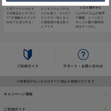
最新のお買い得情報
スーツスクエア
みんなの
シゴト服ずかん
人気アイテムやおす
ビジネスウェアがな
すめ商品などの“おト
んでも揃う、4つのブ
12,000人以上の業界
ク“が満載のチラシが
ランドが一体となっ
や職種、シーンなど
Webでも見られる！
た新感覚の複合型ス
のシゴト服の着用傾
トアです
向をデータ化。
ご利用ガイド
サポート・お問い合わせ
※税表記がないものはすべて税込み価格となります
キャンペーン情報
ご利用ガイド