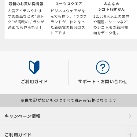
最新のお買い得情報
スーツスクエア
みんなの
シゴト服ずかん
人気アイテムやおす
ビジネスウェアがな
すめ商品などの“おト
んでも揃う、4つのブ
12,000人以上の業界
ク“が満載のチラシが
ランドが一体となっ
や職種、シーンなど
Webでも見られる！
た新感覚の複合型ス
のシゴト服の着用傾
トアです
向をデータ化。
ご利用ガイド
サポート・お問い合わせ
※税表記がないものはすべて税込み価格となります
キャンペーン情報
ご利用ガイド