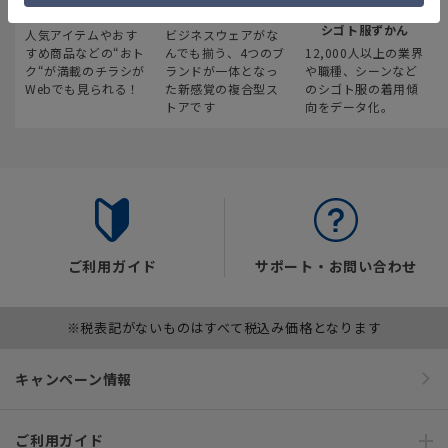
最新のお買い得情報
スーツスクエア
みんなの
シゴト服ずかん
人気アイテムやおす
ビジネスウェアがな
すめ商品などの“おト
んでも揃う、4つのブ
12,000人以上の業界
ク“が満載のチラシが
ランドが一体となっ
や職種、シーンなど
Webでも見られる！
た新感覚の複合型ス
のシゴト服の着用傾
トアです
向をデータ化。
ご利用ガイド
サポート・お問い合わせ
※税表記がないものはすべて税込み価格となります
キャンペーン情報
ご利用ガイド