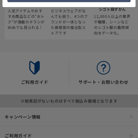
最新のお買い得情報
スーツスクエア
みんなの
シゴト服ずかん
人気アイテムやおす
ビジネスウェアがな
すめ商品などの“おト
んでも揃う、4つのブ
12,000人以上の業界
ク“が満載のチラシが
ランドが一体となっ
や職種、シーンなど
Webでも見られる！
た新感覚の複合型ス
のシゴト服の着用傾
トアです
向をデータ化。
ご利用ガイド
サポート・お問い合わせ
※税表記がないものはすべて税込み価格となります
キャンペーン情報
ご利用ガイド