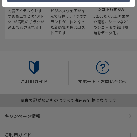
最新のお買い得情報
スーツスクエア
みんなの
シゴト服ずかん
人気アイテムやおす
ビジネスウェアがな
すめ商品などの“おト
んでも揃う、4つのブ
12,000人以上の業界
ク“が満載のチラシが
ランドが一体となっ
や職種、シーンなど
Webでも見られる！
た新感覚の複合型ス
のシゴト服の着用傾
トアです
向をデータ化。
ご利用ガイド
サポート・お問い合わせ
※税表記がないものはすべて税込み価格となります
キャンペーン情報
ご利用ガイド