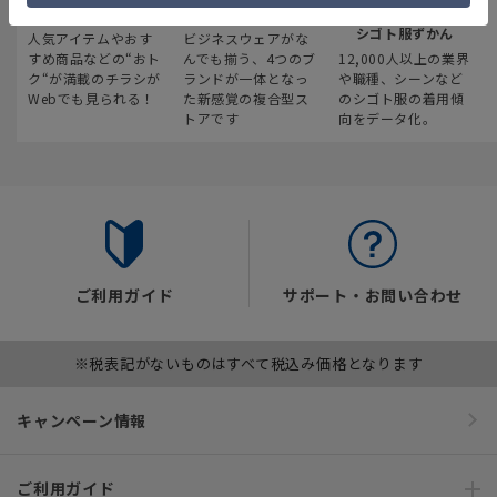
最新のお買い得情報
スーツスクエア
みんなの
シゴト服ずかん
人気アイテムやおす
ビジネスウェアがな
すめ商品などの“おト
んでも揃う、4つのブ
12,000人以上の業界
ク“が満載のチラシが
ランドが一体となっ
や職種、シーンなど
Webでも見られる！
た新感覚の複合型ス
のシゴト服の着用傾
トアです
向をデータ化。
ご利用ガイド
サポート・お問い合わせ
※税表記がないものはすべて税込み価格となります
キャンペーン情報
ご利用ガイド