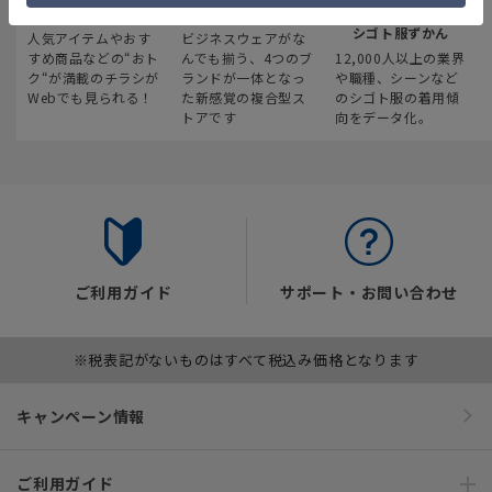
最新のお買い得情報
スーツスクエア
みんなの
シゴト服ずかん
人気アイテムやおす
ビジネスウェアがな
すめ商品などの“おト
んでも揃う、4つのブ
12,000人以上の業界
ク“が満載のチラシが
ランドが一体となっ
や職種、シーンなど
Webでも見られる！
た新感覚の複合型ス
のシゴト服の着用傾
トアです
向をデータ化。
ご利用ガイド
サポート・お問い合わせ
※税表記がないものはすべて税込み価格となります
キャンペーン情報
ご利用ガイド