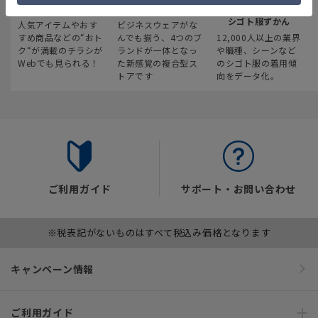
最新のお買い得情報
スーツスクエア
みんなの
シゴト服ずかん
人気アイテムやおす
ビジネスウェアがな
すめ商品などの“おト
んでも揃う、4つのブ
12,000人以上の業界
ク“が満載のチラシが
ランドが一体となっ
や職種、シーンなど
Webでも見られる！
た新感覚の複合型ス
のシゴト服の着用傾
トアです
向をデータ化。
ご利用ガイド
サポート・お問い合わせ
※税表記がないものはすべて税込み価格となります
キャンペーン情報
ご利用ガイド