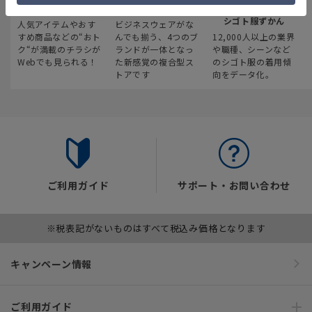
最新のお買い得情報
スーツスクエア
みんなの
シゴト服ずかん
人気アイテムやおす
ビジネスウェアがな
すめ商品などの“おト
んでも揃う、4つのブ
12,000人以上の業界
ク“が満載のチラシが
ランドが一体となっ
や職種、シーンなど
Webでも見られる！
た新感覚の複合型ス
のシゴト服の着用傾
トアです
向をデータ化。
ご利用ガイド
サポート・お問い合わせ
※税表記がないものはすべて税込み価格となります
キャンペーン情報
ご利用ガイド