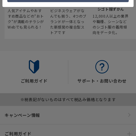
最新のお買い得情報
スーツスクエア
みんなの
シゴト服ずかん
人気アイテムやおす
ビジネスウェアがな
すめ商品などの“おト
んでも揃う、4つのブ
12,000人以上の業界
ク“が満載のチラシが
ランドが一体となっ
や職種、シーンなど
Webでも見られる！
た新感覚の複合型ス
のシゴト服の着用傾
トアです
向をデータ化。
ご利用ガイド
サポート・お問い合わせ
※税表記がないものはすべて税込み価格となります
キャンペーン情報
ご利用ガイド