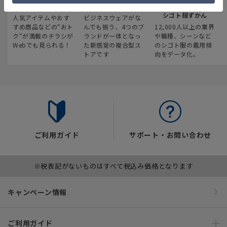
最新のお買い得情報
スーツスクエア
みんなの
シゴト服ずかん
人気アイテムやおす
ビジネスウェアがな
すめ商品などの“おト
んでも揃う、4つのブ
12,000人以上の業界
ク“が満載のチラシが
ランドが一体となっ
や職種、シーンなど
Webでも見られる！
た新感覚の複合型ス
のシゴト服の着用傾
トアです
向をデータ化。
ご利用ガイド
サポート・お問い合わせ
※税表記がないものはすべて税込み価格となります
キャンペーン情報
ご利用ガイド