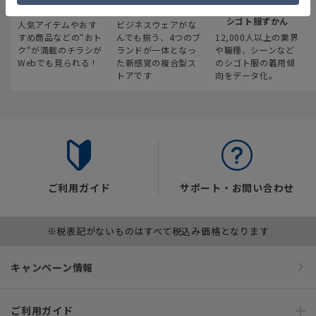
最新のお買い得情報
スーツスクエア
みんなの
シゴト服ずかん
人気アイテムやおす
ビジネスウェアがな
すめ商品などの“おト
んでも揃う、4つのブ
12,000人以上の業界
ク“が満載のチラシが
ランドが一体となっ
や職種、シーンなど
Webでも見られる！
た新感覚の複合型ス
のシゴト服の着用傾
トアです
向をデータ化。
ご利用ガイド
サポート・お問い合わせ
※税表記がないものはすべて税込み価格となります
キャンペーン情報
ご利用ガイド