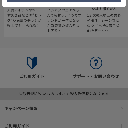
最新のお買い得情報
スーツスクエア
みんなの
シゴト服ずかん
人気アイテムやおす
ビジネスウェアがな
すめ商品などの“おト
んでも揃う、4つのブ
12,000人以上の業界
ク“が満載のチラシが
ランドが一体となっ
や職種、シーンなど
Webでも見られる！
た新感覚の複合型ス
のシゴト服の着用傾
トアです
向をデータ化。
ご利用ガイド
サポート・お問い合わせ
※税表記がないものはすべて税込み価格となります
キャンペーン情報
ご利用ガイド