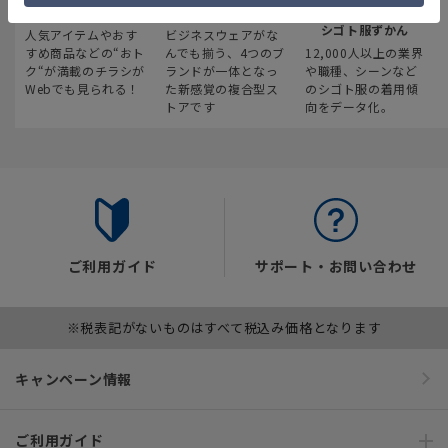
最新のお買い得情報
スーツスクエア
みんなの
シゴト服ずかん
人気アイテムやおす
ビジネスウェアがな
すめ商品などの“おト
んでも揃う、4つのブ
12,000人以上の業界
ク“が満載のチラシが
ランドが一体となっ
や職種、シーンなど
Webでも見られる！
た新感覚の複合型ス
のシゴト服の着用傾
トアです
向をデータ化。
ご利用ガイド
サポート・お問い合わせ
※税表記がないものはすべて税込み価格となります
キャンペーン情報
ご利用ガイド