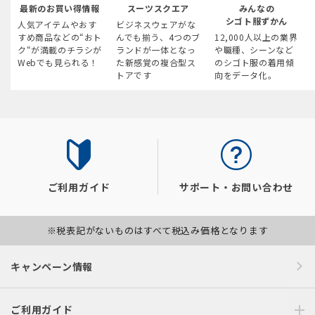
最新のお買い得情報
スーツスクエア
みんなの
シゴト服ずかん
人気アイテムやおす
ビジネスウェアがな
すめ商品などの“おト
んでも揃う、4つのブ
12,000人以上の業界
ク“が満載のチラシが
ランドが一体となっ
や職種、シーンなど
Webでも見られる！
た新感覚の複合型ス
のシゴト服の着用傾
トアです
向をデータ化。
ご利用ガイド
サポート・お問い合わせ
※税表記がないものはすべて税込み価格となります
キャンペーン情報
ご利用ガイド