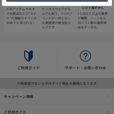
最新のお買い得情報
スーツスクエア
みんなの
シゴト服ずかん
人気アイテムやおす
ビジネスウェアがな
すめ商品などの“おト
んでも揃う、4つのブ
12,000人以上の業界
ク“が満載のチラシが
ランドが一体となっ
や職種、シーンなど
Webでも見られる！
た新感覚の複合型ス
のシゴト服の着用傾
トアです
向をデータ化。
ご利用ガイド
サポート・お問い合わせ
※税表記がないものはすべて税込み価格となります
キャンペーン情報
ご利用ガイド